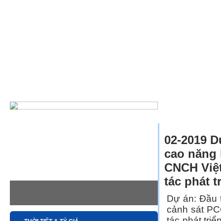
»
Trang chủ
Dự 
02-2019 D
cao năng 
CNCH Việt
tác phát 
Dự án: Đầu 
cảnh sát PC
tác phát tr