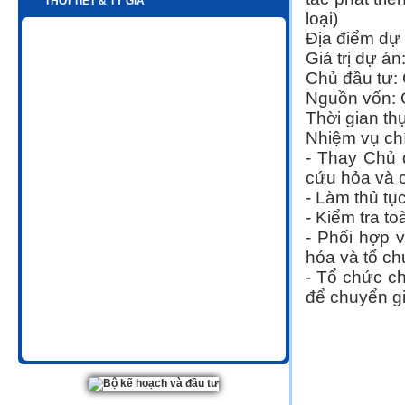
THỜI TIẾT & TỶ GIÁ
loại)
Địa điểm dự
Giá trị dự án
Chủ đầu tư:
Nguồn vốn:
Thời gian th
Nhiệm vụ ch
- Thay Chủ 
cứu hỏa và c
- Làm thủ tụ
- Kiểm tra t
- Phối hợp 
hóa và tổ c
- Tổ chức c
để chuyển gi