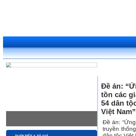
»
Trang chủ
Dự 
Đề án: “Ứ
tồn các g
54 dân tộc
Việt Nam”
Đề án: “Ứng 
truyền thốn
dân tộc Việt