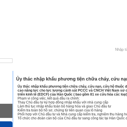
»
Trang chủ
Dự án
Ủy thác nhập khẩu phương tiện chữa cháy, cứu nạ
Ủy thác nhập khẩu phương tiện chữa cháy, cứu nạn, cứu hộ thuộc d
cao năng lực cho lực lượng cảnh sát PCCC và CNCH Việt Nam sử d
triển kinh tế (EDCF) của Hàn Quốc ( bao gồm 81 xe cứu hỏa các loại)
Phạm vi công việc, kết quả đầu ra chính:
Thay Chủ đầu tư ký hợp đồng nhập khẩu với nhà cung cấp
Làm thủ tục nhập khẩu toàn bộ hàng hóa và giao Chủ đầu tư
Kiểm tra toàn bộ hồ sơ, chứng từ liên quan của lô hàng
Phối hợp với Chủ đầu tư và Nhà cung cấp kiểm tra, nghiệm thu hàng h
Tổ chức cho đoàn cán bộ của Chủ đầu tư sang công tác tại Hàn Quốc để