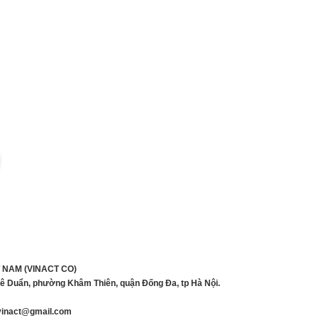
 NAM (VINACT CO)
Lê Duẩn, phường Khâm Thiên, quận Đống Đa, tp Hà Nội.
inact@gmail.com