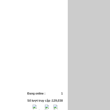
Đang online :
1
Số lượt truy cập :
129,038