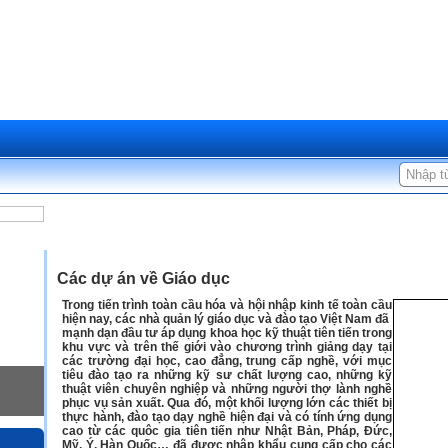
»
»
Trang chủ
Dự án
Giáo dục - Đào tạo
Các dự án về Giáo dục
Trong tiến trình toàn cầu hóa và hội nhập kinh tế toàn cầu
hiện nay, các nhà quản lý giáo dục và đào tạo Việt Nam đã
mạnh dạn đầu tư áp dụng khoa học kỹ thuật tiên tiến trong
khu vực và trên thế giới vào chương trình giảng dạy tại
các trường đại học, cao đẳng, trung cấp nghề, với mục
tiêu đào tạo ra những kỹ sư chất lượng cao, những kỹ
thuật viên chuyên nghiệp và những người thợ lành nghề
phục vụ sản xuất. Qua đó, một khối lượng lớn các thiết bị
thực hành, đào tạo dạy nghề hiện đại và có tính ứng dụng
cao từ các quôc gia tiên tiến như Nhật Bản, Pháp, Đức,
Mỹ, Ý, Hàn Quốc… đã được nhập khẩu cung cấp cho các