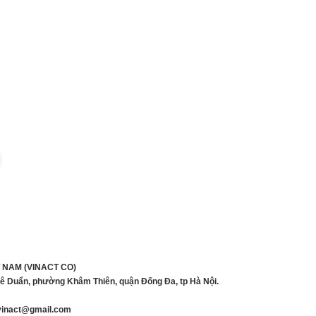
 NAM (VINACT CO)
Lê Duẩn, phường Khâm Thiên, quận Đống Đa, tp Hà Nội.
inact@gmail.com