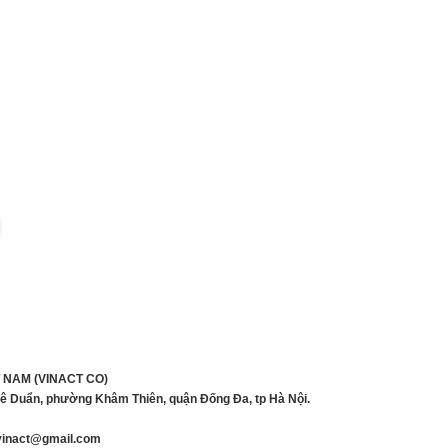
 NAM (VINACT CO)
Lê Duẩn, phường Khâm Thiên, quận Đống Đa, tp Hà Nội.
inact@gmail.com