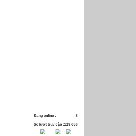
Đang online :
3
Số lượt truy cập :
129,056