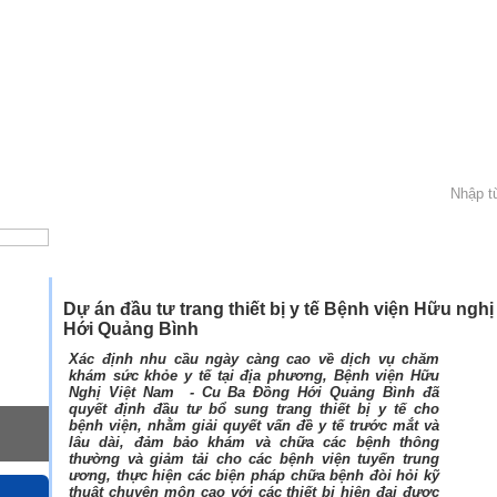
»
»
Trang chủ
Dự án
Y tế
Dự án đầu tư trang thiết bị y tế Bệnh viện Hữu ngh
Hới Quảng Bình
Xác định nhu cầu ngày càng cao về dịch vụ chăm
khám sức khỏe y tế tại địa phương, Bệnh viện Hữu
Nghị Việt Nam - Cu Ba Đồng Hới Quảng Bình đã
quyết định đầu tư bổ sung trang thiết bị y tế cho
bệnh viện, nhằm giải quyết vấn đề y tế trước mắt và
lâu dài, đảm bảo khám và chữa các bệnh thông
thường và giảm tải cho các bệnh viện tuyến trung
ương, thực hiện các biện pháp chữa bệnh đòi hỏi kỹ
thuật chuyên môn cao với các thiết bị hiện đại được