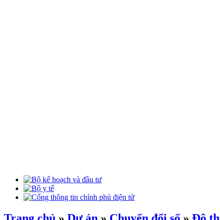
Trang chủ
»
Dự án
»
Chuyển đổi số
»
Đô th