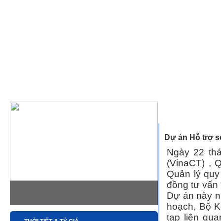
»
Trang chủ
Tin 
Dự án Hỗ trợ s
Ngày 22 th
(VinaCT) , 
Quản lý quy
đồng tư vấn 
Dự án này n
hoạch, Bộ K
tạp liên qu