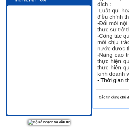
THỜI TIẾT & TỶ GIÁ
đích :
-Luật qui h
điều chỉnh t
-Đổi mới nộ
thực sự trở t
-Công tác qu
mối chịu tr
nước được t
-Nâng cao t
thực hiện qu
thực hiện qu
kinh doanh v
- Thời gian 
Các tin cùng chủ 