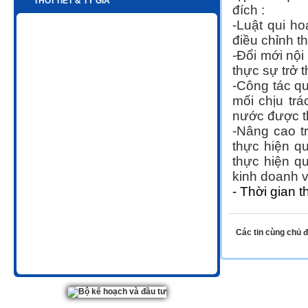
THỜI TIẾT & TỶ GIÁ
đích :
-Luật qui h
điều chỉnh t
-Đổi mới nộ
thực sự trở t
-Công tác qu
mối chịu tr
nước được t
-Nâng cao t
thực hiện qu
thực hiện qu
kinh doanh v
- Thời gian 
Các tin cùng chủ 