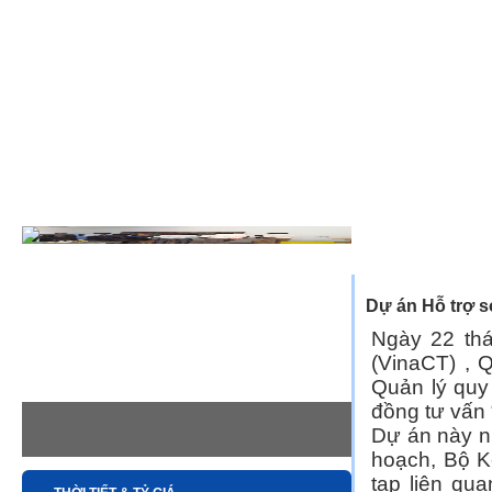
»
Trang chủ
Tin 
Dự án Hỗ trợ s
Ngày 22 th
(VinaCT) , 
Quản lý quy
đồng tư vấn 
Dự án này n
hoạch, Bộ K
tạp liên qu