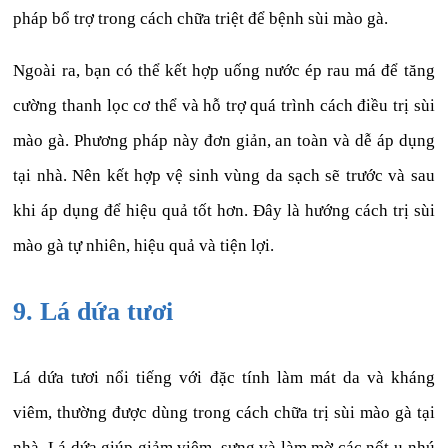
pháp bổ trợ trong cách chữa triệt để bệnh sùi mào gà.
Ngoài ra, bạn có thể kết hợp uống nước ép rau má để tăng
cường thanh lọc cơ thể và hỗ trợ quá trình cách điều trị sùi
mào gà. Phương pháp này đơn giản, an toàn và dễ áp dụng
tại nhà. Nên kết hợp vệ sinh vùng da sạch sẽ trước và sau
khi áp dụng để hiệu quả tốt hơn. Đây là hướng cách trị sùi
mào gà tự nhiên, hiệu quả và tiện lợi.
9. Lá dứa tươi
Lá dứa tươi nổi tiếng với đặc tính làm mát da và kháng
viêm, thường được dùng trong cách chữa trị sùi mào gà tại
nhà. Lá dứa giúp giảm viêm, sưng và làm mờ các nốt u nhú