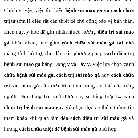
Chính vì vậy, việc tìm hiểu
bệnh sùi mào gà và cách chữa
trị
từ sớm là điều rất cần thiết để chủ động bảo vệ bản thân.
Hiện nay, y học đã ghi nhận nhiều hướng
điều trị sùi mào
gà
khác nhau, bao gồm
cách chữa sùi mào gà tại nhà
mang tính hỗ trợ, cho đến các phương pháp
cách điều trị
bệnh sùi mào gà
bằng Đông y và Tây y. Việc lựa chọn
cách
chữa bệnh sùi mào gà
,
cách trị sùi mào gà
hay
cách chữa
trị sùi mào gà
cần dựa trên tình trạng cụ thể của từng
người. Nội dung bài viết dưới đây sẽ tổng hợp 14
cách
chữa trị bệnh sùi mào gà
, giúp bạn đọc có thêm thông tin
tham khảo khi quan tâm đến
cách điều trị sùi mào gà
và
hướng
cách chữa triệt để bệnh sùi mào gà
phù hợp.