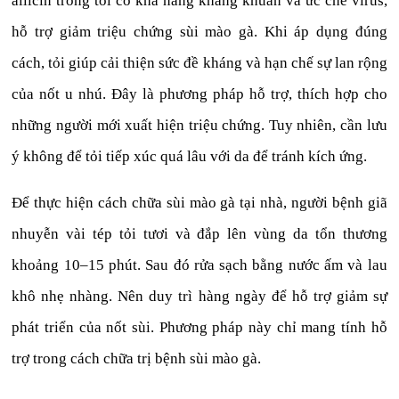
allicin trong tỏi có khả năng kháng khuẩn và ức chế virus,
hỗ trợ giảm triệu chứng sùi mào gà. Khi áp dụng đúng
cách, tỏi giúp cải thiện sức đề kháng và hạn chế sự lan rộng
của nốt u nhú. Đây là phương pháp hỗ trợ, thích hợp cho
những người mới xuất hiện triệu chứng. Tuy nhiên, cần lưu
ý không để tỏi tiếp xúc quá lâu với da để tránh kích ứng.
Để thực hiện cách chữa sùi mào gà tại nhà, người bệnh giã
nhuyễn vài tép tỏi tươi và đắp lên vùng da tổn thương
khoảng 10–15 phút. Sau đó rửa sạch bằng nước ấm và lau
khô nhẹ nhàng. Nên duy trì hàng ngày để hỗ trợ giảm sự
phát triển của nốt sùi. Phương pháp này chỉ mang tính hỗ
trợ trong cách chữa trị bệnh sùi mào gà.