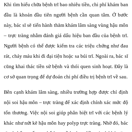
Khi tìm hiểu chữa bệnh trĩ bao nhiêu tiền, chi phí khám ban
đầu là khoản đầu tiên người bệnh cần quan tâm. Ở bước
này, bác sĩ sẽ tiến hành thăm khám lâm sàng vùng hậu môn
– trực tràng nhằm đánh giá dấu hiệu ban đầu của bệnh trĩ.
Người bệnh có thể được kiểm tra các triệu chứng như đau
rát, chảy máu khi đi đại tiện hoặc sa búi trĩ. Ngoài ra, bác sĩ
cũng khai thác tiền sử bệnh và thói quen sinh hoạt. Đây là
cơ sở quan trọng để dự đoán chi phí điều trị bệnh trĩ về sau.
Bên cạnh khám lâm sàng, nhiều trường hợp được chỉ định
nội soi hậu môn – trực tràng để xác định chính xác mức độ
tổn thương. Việc nội soi giúp phân biệt trĩ với các bệnh lý
khác như nứt kẽ hậu môn hay polyp trực tràng. Nhờ đó, bác