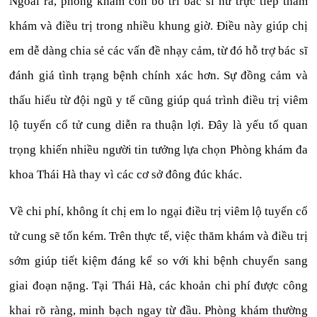
Ngoài ra, phòng khám còn bố trí bác sĩ nữ trực tiếp thăm
khám và điều trị trong nhiều khung giờ. Điều này giúp chị
em dễ dàng chia sẻ các vấn đề nhạy cảm, từ đó hỗ trợ bác sĩ
đánh giá tình trạng bệnh chính xác hơn. Sự đồng cảm và
thấu hiểu từ đội ngũ y tế cũng giúp quá trình điều trị viêm
lộ tuyến cổ tử cung diễn ra thuận lợi. Đây là yếu tố quan
trọng khiến nhiều người tin tưởng lựa chọn Phòng khám đa
khoa Thái Hà thay vì các cơ sở đông đúc khác.
Về chi phí, không ít chị em lo ngại điều trị viêm lộ tuyến cổ
tử cung sẽ tốn kém. Trên thực tế, việc thăm khám và điều trị
sớm giúp tiết kiệm đáng kể so với khi bệnh chuyển sang
giai đoạn nặng. Tại Thái Hà, các khoản chi phí được công
khai rõ ràng, minh bạch ngay từ đầu. Phòng khám thường