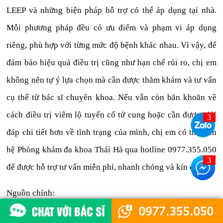
LEEP và những biện pháp hỗ trợ có thể áp dụng tại nhà.
Mỗi phương pháp đều có ưu điểm và phạm vi áp dụng
riêng, phù hợp với từng mức độ bệnh khác nhau. Vì vậy, để
đảm bảo hiệu quả điều trị cũng như hạn chế rủi ro, chị em
không nên tự ý lựa chọn mà cần được thăm khám và tư vấn
cụ thể từ bác sĩ chuyên khoa. Nếu vẫn còn băn khoăn về
cách điều trị viêm lộ tuyến cổ tử cung hoặc cần được giải
đáp chi tiết hơn về tình trạng của mình, chị em có thể liên
hệ Phòng khám đa khoa Thái Hà qua hotline 0977.355.050
để được hỗ trợ tư vấn miễn phí, nhanh chóng và kín đáo.
Nguồn chính:
https://gin-nobel.com/public/media/file/cach-chua-viem-