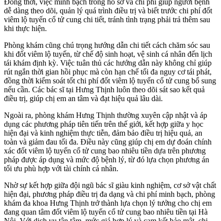
Đồng thời, việc minh bạch trong hồ sơ và chi phí giúp người bệnh
dễ dàng theo dõi, quản lý quá trình điều trị và biết trước chi phí đốt
viêm lộ tuyến cổ tử cung chi tiết, tránh tình trạng phải trả thêm sau
khi thực hiện.
Phòng khám cũng chú trọng hướng dẫn chi tiết cách chăm sóc sau
khi đốt viêm lộ tuyến, từ chế độ sinh hoạt, vệ sinh cá nhân đến lịch
tái khám định kỳ. Việc tuân thủ các hướng dẫn này không chỉ giúp
rút ngắn thời gian hồi phục mà còn hạn chế tối đa nguy cơ tái phát,
đồng thời kiểm soát tốt chi phí đốt viêm lộ tuyến cổ tử cung bổ sung
nếu cần. Các bác sĩ tại Hưng Thịnh luôn theo dõi sát sao kết quả
điều trị, giúp chị em an tâm và đạt hiệu quả lâu dài.
Ngoài ra, phòng khám Hưng Thịnh thường xuyên cập nhật và áp
dụng các phương pháp tiên tiến trên thế giới, kết hợp giữa y học
hiện đại và kinh nghiệm thực tiễn, đảm bảo điều trị hiệu quả, an
toàn và giảm đau tối đa. Điều này cũng giúp chị em dự đoán chính
xác đốt viêm lộ tuyến cổ tử cung bao nhiêu tiền dựa trên phương
pháp được áp dụng và mức độ bệnh lý, từ đó lựa chọn phương án
tối ưu phù hợp với tài chính cá nhân.
Nhờ sự kết hợp giữa đội ngũ bác sĩ giàu kinh nghiệm, cơ sở vật chất
hiện đại, phương pháp điều trị đa dạng và chi phí minh bạch, phòng
khám đa khoa Hưng Thịnh trở thành lựa chọn lý tưởng cho chị em
đang quan tâm đốt viêm lộ tuyến cổ tử cung bao nhiêu tiền tại Hà
Nội. Với dịch vụ tận tâm, mức giá hợp lý và cam kết bảo mật, chị