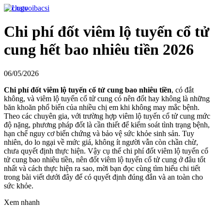
Chi phí đốt viêm lộ tuyến cổ tử
cung hết bao nhiêu tiền 2026
06/05/2026
Chi phí đốt viêm lộ tuyến cổ tử cung bao nhiêu tiền
, có đắt
không, và viêm lộ tuyến cổ tử cung có nên đốt hay không là những
băn khoăn phổ biến của nhiều chị em khi không may mắc bệnh.
Theo các chuyên gia, với trường hợp viêm lộ tuyến cổ tử cung mức
độ nặng, phương pháp đốt là cần thiết để kiểm soát tình trạng bệnh,
hạn chế nguy cơ biến chứng và bảo vệ sức khỏe sinh sản. Tuy
nhiên, do lo ngại về mức giá, không ít người vẫn còn chần chừ,
chưa quyết định thực hiện. Vậy cụ thể chi phí đốt viêm lộ tuyến cổ
tử cung bao nhiêu tiền, nên đốt viêm lộ tuyến cổ tử cung ở đâu tốt
nhất và cách thực hiện ra sao, mời bạn đọc cùng tìm hiểu chi tiết
trong bài viết dưới đây để có quyết định đúng đắn và an toàn cho
sức khỏe.
Xem nhanh