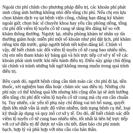
Ngoài chi phí chính cho phương pháp điều trị, các khoản phí phát
sinh cũng ảnh hưởng không nhỏ đến tổng chi phí. Nếu chị em lựa
chọn khám dịch vụ tại bệnh viện công, chẳng hạn đăng ký khám
ngoài giờ, chọn bác sĩ chuyên khoa hay yêu cầu phòng riêng, tổng
chi phí đốt viêm lộ tuyến cổ tử cung sẽ tăng lên đáng kể so với
khám thông thường. Ngược lại, nhiều phòng khám tư nhân uy tín
thường giảm hoặc miễn phí một số khoản như phí đặt lịch, phí khám
riêng khi đặt trước, giúp người bệnh tiết kiệm đáng kể. Chính vì
vậy, để biết chính xác đốt viêm lộ tuyến cổ tử cung bao nhiêu tiền,
chị em nên tham khảo kỹ bảng giá và hỏi trực tiếp cơ sở y tế về các
khoản phát sinh trước khi tiến hành điều trị. Điều này giúp chủ động
tài chính và tránh những bất ngờ không mong muốn trong quá trình
điều trị.
Bên cạnh đó, người bệnh cũng cần tính toán các chi phí đi lại, tiền
thuốc, xét nghiệm ban đầu hoặc chăm sóc sau điều trị. Những chi
phí này có thể không quá lớn nhưng khi cộng dồn lại sẽ ảnh hưởng
đến tổng chi phí đốt viêm lộ tuyến cổ tử cung mà chị em cần chuẩn
bị. Tuy nhiên, các yếu tố phụ này chỉ đóng vai trò bổ sung, quyết
định lớn nhất vẫn là mức độ viêm nhiễm, tình trạng bệnh cụ thể, loại
kỹ thuật áp dụng và quy mô cơ sở y tế. Do đó, để biết chính xác đốt
viêm lộ tuyến cổ tử cung bao nhiêu tiền, tốt nhất là liên hệ trực tiếp
với cơ sở điều trị để được tư vấn chi tiết, đảm bảo chi phí minh
bạch, hợp lý và phù hợp với nhu cầu của bản thân.