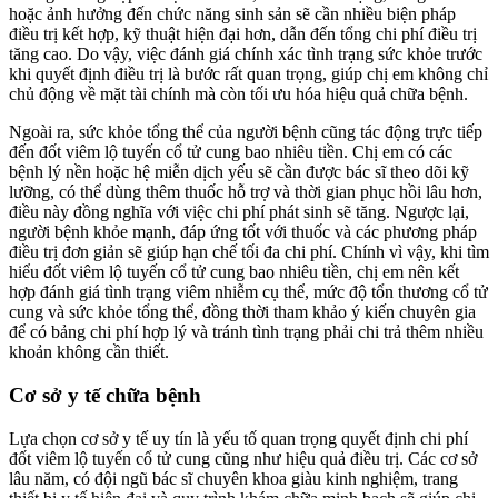
hoặc ảnh hưởng đến chức năng sinh sản sẽ cần nhiều biện pháp
điều trị kết hợp, kỹ thuật hiện đại hơn, dẫn đến tổng chi phí điều trị
tăng cao. Do vậy, việc đánh giá chính xác tình trạng sức khỏe trước
khi quyết định điều trị là bước rất quan trọng, giúp chị em không chỉ
chủ động về mặt tài chính mà còn tối ưu hóa hiệu quả chữa bệnh.
Ngoài ra, sức khỏe tổng thể của người bệnh cũng tác động trực tiếp
đến đốt viêm lộ tuyến cổ tử cung bao nhiêu tiền. Chị em có các
bệnh lý nền hoặc hệ miễn dịch yếu sẽ cần được bác sĩ theo dõi kỹ
lưỡng, có thể dùng thêm thuốc hỗ trợ và thời gian phục hồi lâu hơn,
điều này đồng nghĩa với việc chi phí phát sinh sẽ tăng. Ngược lại,
người bệnh khỏe mạnh, đáp ứng tốt với thuốc và các phương pháp
điều trị đơn giản sẽ giúp hạn chế tối đa chi phí. Chính vì vậy, khi tìm
hiểu đốt viêm lộ tuyến cổ tử cung bao nhiêu tiền, chị em nên kết
hợp đánh giá tình trạng viêm nhiễm cụ thể, mức độ tổn thương cổ tử
cung và sức khỏe tổng thể, đồng thời tham khảo ý kiến chuyên gia
để có bảng chi phí hợp lý và tránh tình trạng phải chi trả thêm nhiều
khoản không cần thiết.
Cơ sở y tế chữa bệnh
Lựa chọn cơ sở y tế uy tín là yếu tố quan trọng quyết định chi phí
đốt viêm lộ tuyến cổ tử cung cũng như hiệu quả điều trị. Các cơ sở
lâu năm, có đội ngũ bác sĩ chuyên khoa giàu kinh nghiệm, trang