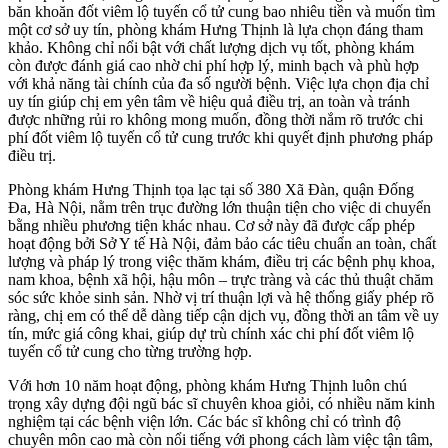
băn khoăn đốt viêm lộ tuyến cổ tử cung bao nhiêu tiền và muốn tìm
một cơ sở uy tín, phòng khám Hưng Thịnh là lựa chọn đáng tham
khảo. Không chỉ nổi bật với chất lượng dịch vụ tốt, phòng khám
còn được đánh giá cao nhờ chi phí hợp lý, minh bạch và phù hợp
với khả năng tài chính của đa số người bệnh. Việc lựa chọn địa chỉ
uy tín giúp chị em yên tâm về hiệu quả điều trị, an toàn và tránh
được những rủi ro không mong muốn, đồng thời nắm rõ trước chi
phí đốt viêm lộ tuyến cổ tử cung trước khi quyết định phương pháp
điều trị.
Phòng khám Hưng Thịnh tọa lạc tại số 380 Xã Đàn, quận Đống
Đa, Hà Nội, nằm trên trục đường lớn thuận tiện cho việc di chuyển
bằng nhiều phương tiện khác nhau. Cơ sở này đã được cấp phép
hoạt động bởi Sở Y tế Hà Nội, đảm bảo các tiêu chuẩn an toàn, chất
lượng và pháp lý trong việc thăm khám, điều trị các bệnh phụ khoa,
nam khoa, bệnh xã hội, hậu môn – trực tràng và các thủ thuật chăm
sóc sức khỏe sinh sản. Nhờ vị trí thuận lợi và hệ thống giấy phép rõ
ràng, chị em có thể dễ dàng tiếp cận dịch vụ, đồng thời an tâm về uy
tín, mức giá công khai, giúp dự trù chính xác chi phí đốt viêm lộ
tuyến cổ tử cung cho từng trường hợp.
Với hơn 10 năm hoạt động, phòng khám Hưng Thịnh luôn chú
trọng xây dựng đội ngũ bác sĩ chuyên khoa giỏi, có nhiều năm kinh
nghiệm tại các bệnh viện lớn. Các bác sĩ không chỉ có trình độ
chuyên môn cao mà còn nổi tiếng với phong cách làm việc tận tâm,