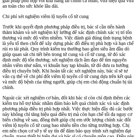
giải pháp phù hợp với khả năng tài chính cá nhân, vừa hiệu quả vừa
an toàn cho sức khỏe lâu dài.
Chi phí xét nghiệm viêm lộ tuyến cổ tử cung
Trước khi quyết định phương pháp điều trị, bác sĩ cần tiến hành
thăm khám và xét nghiệm kỹ lưỡng để xác định chính xác vị trí tổn
thương và mức độ viêm nhiễm. Việc đánh giá đúng tình trạng bệnh
là yếu tố then chốt để xây dựng phác đồ điều trị phù hợp và hạn chế
rủi ro tái phát. Quy trình kiểm tra thường bao gồm siêu âm đầu dò
giúp quan sát chi tiết bên trong tử cung và cổ tử cung, từ đó xác
định mức độ tổn thương; xét nghiệm dịch âm đạo để tìm nguyên
nhân viêm như nấm, vi khuẩn hay tạp khuẩn, từ đó đưa ra hướng
điều trị chuyên biệt. Khi hoàn tất các xét nghiệm này, bác sĩ sẽ tư
vấn cụ thể về chi phí đốt viêm lộ tuyến cổ tử cung dựa trên kết quả
và mức độ bệnh của từng người, giúp chị em chủ động chuẩn bị tài
chính.
Ngoài các xét nghiệm cơ bản, đôi khi bác sĩ còn chỉ định thêm các
kiểm tra hỗ trợ khác nhằm đảm bảo kết quả chính xác và xác định
phương pháp điều trị phù hợp nhất. Việc thực hiện đầy đủ các bước
này không chỉ tăng hiệu quả điều trị mà còn hạn chế tối đa nguy cơ
biến chứng về sau, đồng thời giúp chị em ước lượng chính xác đốt
viêm lộ tuyến cổ tử cung bao nhiêu tiền cho từng trường hợp. Chị
em nên chọn cơ sở y tế uy tín để đảm bảo quy trình xét nghiệm đạt
chuẩn, trang thiết bị hiện đại và bác sĩ có chuyên môn cao. Điều này