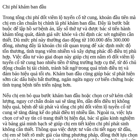
Chi phí khám ban đầu
Trong tổng chi phí đốt viêm lộ tuyến cổ tử cung, khoản đầu tiên mà
chị em cần chuẩn bị chính là phí khám ban đầu. Đây là bước bắt
buộc để lập hồ sơ bệnh án, lấy số thứ tự và được bác sĩ tiến hành
khám tổng quát, đánh giá sức khỏe và chỉ định các xét nghiệm cần
thiết. Dù mức phí này thường dao động từ 100.000 đến 300.000
đồng, nhưng đây là khoản chi rất quan trọng để xác định mức độ
tổn thương, tình trạng viêm nhiễm và xây dựng phác đồ điều trị phù
hợp. Việc đầu tư vào giai đoạn này giúp chị em nắm rõ đốt viêm lộ
tuyến cổ tử cung bao nhiêu tiền ở từng trường hợp cụ thể, từ đó chủ
động chuẩn bị tài chính, tránh bất ngờ trong quá trình điều trị và
đảm bảo hiệu quả tối ưu. Khám ban đầu cũng giúp bác sĩ phát hiện
sớm các dấu hiệu bất thường, ngăn ngừa nguy cơ biến chứng hoặc
tình trạng bệnh tiến triển nặng hơn.
Nếu chị em bỏ qua bước khám ban đầu hoặc chọn cơ sở kém chất
lượng, nguy cơ chẩn đoán sai sẽ tăng lên, dẫn đến điều trị không
hiệu quả, bệnh dễ tái phát và tổng chi phí đốt viêm lộ tuyến cổ tử
cung sẽ tăng đáng kể do phải điều trị nhiều lần. Ngoài ra, việc lựa
chọn cơ sở uy tín có trang thiết bị hiện đại, bác sĩ giàu kinh nghiệm
và bảng giá minh bạch sẽ giúp chị em tiết kiệm chi phí phát sinh
không cần thiết. Thông qua việc được tư vấn chi tiết ngay từ đầu,
chị em sẽ biết rõ mức giá của từng phương pháp, đồng thời lựa chọn