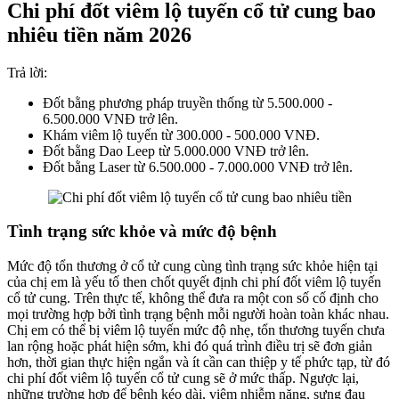
Chi phí đốt viêm lộ tuyến cổ tử cung bao
nhiêu tiền năm 2026
Trả lời:
Đốt bằng phương pháp truyền thống từ 5.500.000 -
6.500.000 VNĐ trở lên.
Khám viêm lộ tuyến từ 300.000 - 500.000 VNĐ.
Đốt bằng Dao Leep từ 5.000.000 VNĐ trở lên.
Đốt bằng Laser từ 6.500.000 - 7.000.000 VNĐ trở lên.
Tình trạng sức khỏe và mức độ bệnh
Mức độ tổn thương ở cổ tử cung cùng tình trạng sức khỏe hiện tại
của chị em là yếu tố then chốt quyết định chi phí đốt viêm lộ tuyến
cổ tử cung. Trên thực tế, không thể đưa ra một con số cố định cho
mọi trường hợp bởi tình trạng bệnh mỗi người hoàn toàn khác nhau.
Chị em có thể bị viêm lộ tuyến mức độ nhẹ, tổn thương tuyến chưa
lan rộng hoặc phát hiện sớm, khi đó quá trình điều trị sẽ đơn giản
hơn, thời gian thực hiện ngắn và ít cần can thiệp y tế phức tạp, từ đó
chi phí đốt viêm lộ tuyến cổ tử cung sẽ ở mức thấp. Ngược lại,
những trường hợp để bệnh kéo dài, viêm nhiễm nặng, sưng đau