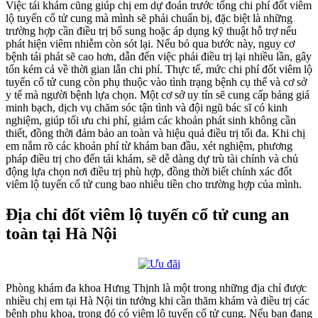
Việc tái khám cũng giúp chị em dự đoán trước tổng chi phí đốt viêm
lộ tuyến cổ tử cung mà mình sẽ phải chuẩn bị, đặc biệt là những
trường hợp cần điều trị bổ sung hoặc áp dụng kỹ thuật hỗ trợ nếu
phát hiện viêm nhiễm còn sót lại. Nếu bỏ qua bước này, nguy cơ
bệnh tái phát sẽ cao hơn, dẫn đến việc phải điều trị lại nhiều lần, gây
tốn kém cả về thời gian lẫn chi phí. Thực tế, mức chi phí đốt viêm lộ
tuyến cổ tử cung còn phụ thuộc vào tình trạng bệnh cụ thể và cơ sở
y tế mà người bệnh lựa chọn. Một cơ sở uy tín sẽ cung cấp bảng giá
minh bạch, dịch vụ chăm sóc tận tình và đội ngũ bác sĩ có kinh
nghiệm, giúp tối ưu chi phí, giảm các khoản phát sinh không cần
thiết, đồng thời đảm bảo an toàn và hiệu quả điều trị tối đa. Khi chị
em nắm rõ các khoản phí từ khám ban đầu, xét nghiệm, phương
pháp điều trị cho đến tái khám, sẽ dễ dàng dự trù tài chính và chủ
động lựa chọn nơi điều trị phù hợp, đồng thời biết chính xác đốt
viêm lộ tuyến cổ tử cung bao nhiêu tiền cho trường hợp của mình.
Địa chỉ đốt viêm lộ tuyến cổ tử cung an
toàn tại Hà Nội
Phòng khám đa khoa Hưng Thịnh là một trong những địa chỉ được
nhiều chị em tại Hà Nội tin tưởng khi cần thăm khám và điều trị các
bệnh phụ khoa, trong đó có viêm lộ tuyến cổ tử cung. Nếu bạn đang