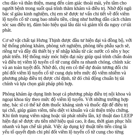
chu đáo và thân thiện, mang đến cảm giác thoải mái, yên tâm cho
người bệnh trong suốt quá trình thăm khám và điều trị. Nhờ đội ngũ
bác sĩ giàu kinh nghiệm, chị em sẽ được tư vấn chi tiết về đốt viêm
lộ tuyến cổ tử cung bao nhiêu tiền, cũng như hướng dẫn cách chăm
sóc sau điều trị, đảm bảo hiệu quả lâu dài và giảm tối đa nguy cơ tái
phát.
Cơ sở vật chất tại Hưng Thịnh được đầu tư hiện đại và đồng bộ, với
hệ thống phòng khám, phòng xét nghiệm, phòng tiểu phẫu sạch sẽ,
riêng tư và đầy đủ thiết bị y tế nhập khẩu từ các nước có nền y học
phát triển. Hệ thống máy móc hiện đại này giúp quá trình chẩn đoán
và điều trị viêm lộ tuyến cổ tử cung diễn ra nhanh chóng, chính xác
và an toàn tuyệt đối. Nhờ đó, chị em có thể dự đoán tương đối chi
phí đốt viêm lộ tuyến cổ tử cung dựa trên mức độ viêm nhiễm và
phương pháp điều trị được chỉ định, từ đó chủ động chuẩn bị tài
chính và lựa chọn giải pháp phù hợp.
Phòng khám áp dụng linh hoạt cả phương pháp điều trị nội khoa và
ngoại khoa tùy theo mức độ viêm lộ tuyến. Với những trường hợp
nhẹ, bác sĩ có thể kê đơn thuốc kháng sinh và thuốc đặt để điều trị
tại chỗ, giúp giảm viêm, tiêu diệt vi khuẩn và cải thiện triệu chứng.
Khi tình trạng viêm nặng hoặc tái phát nhiều lần, kỹ thuật dao LEEP
hiện đại sẽ được ưu tiên nhờ hiệu quả cao, ít đau, thời gian phục hồi
nhanh và hạn chế tái phát. Việc áp dụng kỹ thuật tiên tiến cũng là
yếu tố quyết định chi phí đốt viêm lộ tuyến cổ tử cung cho từng