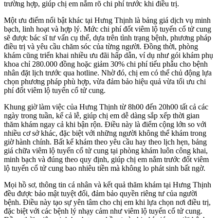
trường hợp, giúp chị em nắm rõ chi phí trước khi điều trị.
Một ưu điểm nổi bật khác tại Hưng Thịnh là bảng giá dịch vụ minh
bạch, linh hoạt và hợp lý. Mức chi phí đốt viêm lộ tuyến cổ tử cung
sẽ được bác sĩ tư vấn cụ thể, dựa trên tình trạng bệnh, phương pháp
điều trị và yêu cầu chăm sóc của từng người. Đồng thời, phòng
khám cũng triển khai nhiều ưu đãi hấp dẫn, ví dụ như gói khám phụ
khoa chỉ 280.000 đồng hoặc giảm 30% chi phí tiểu phẫu cho bệnh
nhân đặt lịch trước qua hotline. Nhờ đó, chị em có thể chủ động lựa
chọn phương pháp phù hợp, vừa đảm bảo hiệu quả vừa tối ưu chi
phí đốt viêm lộ tuyến cổ tử cung.
Khung giờ làm việc của Hưng Thịnh từ 8h00 đến 20h00 tất cả các
ngày trong tuần, kể cả lễ, giúp chị em dễ dàng sắp xếp thời gian
thăm khám ngay cả khi bận rộn. Điều này là điểm cộng lớn so với
nhiều cơ sở khác, đặc biệt với những người không thể khám trong
giờ hành chính. Bất kể khám theo yêu cầu hay theo lịch hẹn, bảng
giá chữa viêm lộ tuyến cổ tử cung tại phòng khám luôn công khai,
minh bạch và đúng theo quy định, giúp chị em nắm trước đốt viêm
lộ tuyến cổ tử cung bao nhiêu tiền mà không lo phát sinh bất ngờ.
Mọi hồ sơ, thông tin cá nhân và kết quả thăm khám tại Hưng Thịnh
đều được bảo mật tuyệt đối, đảm bảo quyền riêng tư của người
bệnh. Điều này tạo sự yên tâm cho chị em khi lựa chọn nơi điều trị,
đặc biệt với các bệnh lý nhạy cảm như viêm lộ tuyến cổ tử cung.