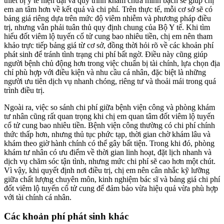
thiết bị y tế hiện đại và quy trình khám chữa minh bạch sẽ giúp chị
em an tâm hơn về kết quả và chi phí. Trên thực tế, mỗi cơ sở sẽ có
bảng giá riêng dựa trên mức độ viêm nhiễm và phương pháp điều
trị, nhưng vẫn phải tuân thủ quy định chung của Bộ Y tế. Khi tìm
hiểu đốt viêm lộ tuyến cổ tử cung bao nhiêu tiền, chị em nên tham
khảo trực tiếp bảng giá từ cơ sở, đồng thời hỏi rõ về các khoản phí
phát sinh để tránh tình trạng chi phí bất ngờ. Điều này cũng giúp
người bệnh chủ động hơn trong việc chuẩn bị tài chính, lựa chọn địa
chỉ phù hợp với điều kiện và nhu cầu cá nhân, đặc biệt là những
người ưu tiên dịch vụ nhanh chóng, riêng tư và thoải mái trong quá
trình điều trị.
Ngoài ra, việc so sánh chi phí giữa bệnh viện công và phòng khám
tư nhân cũng rất quan trọng khi chị em quan tâm đốt viêm lộ tuyến
cổ tử cung bao nhiêu tiền. Bệnh viện công thường có chi phí chính
thức thấp hơn, nhưng thủ tục phức tạp, thời gian chờ khám lâu và
khám theo giờ hành chính có thể gây bất tiện. Trong khi đó, phòng
khám tư nhân có ưu điểm về thời gian linh hoạt, đặt lịch nhanh và
dịch vụ chăm sóc tận tình, nhưng mức chi phí sẽ cao hơn một chút.
Vì vậy, khi quyết định nơi điều trị, chị em nên cân nhắc kỹ lưỡng
giữa chất lượng chuyên môn, kinh nghiệm bác sĩ và bảng giá chi phí
đốt viêm lộ tuyến cổ tử cung để đảm bảo vừa hiệu quả vừa phù hợp
với tài chính cá nhân.
Các khoản phí phát sinh khác