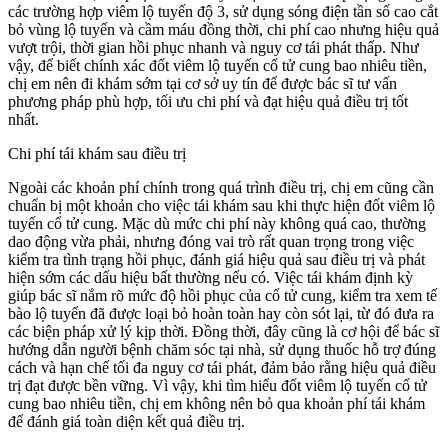
các trường hợp viêm lộ tuyến độ 3, sử dụng sóng điện tần số cao cắt
bỏ vùng lộ tuyến và cầm máu đồng thời, chi phí cao nhưng hiệu quả
vượt trội, thời gian hồi phục nhanh và nguy cơ tái phát thấp. Như
vậy, để biết chính xác đốt viêm lộ tuyến cổ tử cung bao nhiêu tiền,
chị em nên đi khám sớm tại cơ sở uy tín để được bác sĩ tư vấn
phương pháp phù hợp, tối ưu chi phí và đạt hiệu quả điều trị tốt
nhất.
Chi phí tái khám sau điều trị
Ngoài các khoản phí chính trong quá trình điều trị, chị em cũng cần
chuẩn bị một khoản cho việc tái khám sau khi thực hiện đốt viêm lộ
tuyến cổ tử cung. Mặc dù mức chi phí này không quá cao, thường
dao động vừa phải, nhưng đóng vai trò rất quan trọng trong việc
kiểm tra tình trạng hồi phục, đánh giá hiệu quả sau điều trị và phát
hiện sớm các dấu hiệu bất thường nếu có. Việc tái khám định kỳ
giúp bác sĩ nắm rõ mức độ hồi phục của cổ tử cung, kiểm tra xem tế
bào lộ tuyến đã được loại bỏ hoàn toàn hay còn sót lại, từ đó đưa ra
các biện pháp xử lý kịp thời. Đồng thời, đây cũng là cơ hội để bác sĩ
hướng dẫn người bệnh chăm sóc tại nhà, sử dụng thuốc hỗ trợ đúng
cách và hạn chế tối đa nguy cơ tái phát, đảm bảo rằng hiệu quả điều
trị đạt được bền vững. Vì vậy, khi tìm hiểu đốt viêm lộ tuyến cổ tử
cung bao nhiêu tiền, chị em không nên bỏ qua khoản phí tái khám
để đánh giá toàn diện kết quả điều trị.