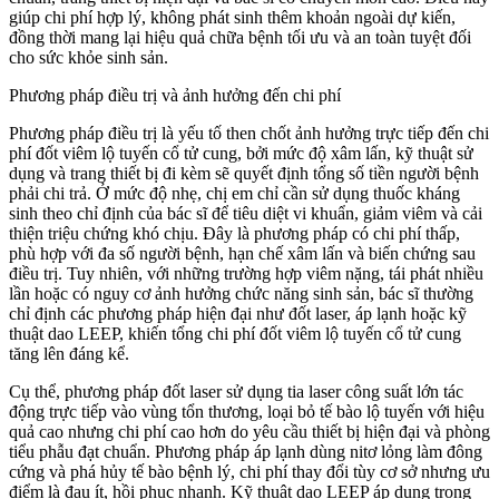
giúp chi phí hợp lý, không phát sinh thêm khoản ngoài dự kiến,
đồng thời mang lại hiệu quả chữa bệnh tối ưu và an toàn tuyệt đối
cho sức khỏe sinh sản.
Phương pháp điều trị và ảnh hưởng đến chi phí
Phương pháp điều trị là yếu tố then chốt ảnh hưởng trực tiếp đến chi
phí đốt viêm lộ tuyến cổ tử cung, bởi mức độ xâm lấn, kỹ thuật sử
dụng và trang thiết bị đi kèm sẽ quyết định tổng số tiền người bệnh
phải chi trả. Ở mức độ nhẹ, chị em chỉ cần sử dụng thuốc kháng
sinh theo chỉ định của bác sĩ để tiêu diệt vi khuẩn, giảm viêm và cải
thiện triệu chứng khó chịu. Đây là phương pháp có chi phí thấp,
phù hợp với đa số người bệnh, hạn chế xâm lấn và biến chứng sau
điều trị. Tuy nhiên, với những trường hợp viêm nặng, tái phát nhiều
lần hoặc có nguy cơ ảnh hưởng chức năng sinh sản, bác sĩ thường
chỉ định các phương pháp hiện đại như đốt laser, áp lạnh hoặc kỹ
thuật dao LEEP, khiến tổng chi phí đốt viêm lộ tuyến cổ tử cung
tăng lên đáng kể.
Cụ thể, phương pháp đốt laser sử dụng tia laser công suất lớn tác
động trực tiếp vào vùng tổn thương, loại bỏ tế bào lộ tuyến với hiệu
quả cao nhưng chi phí cao hơn do yêu cầu thiết bị hiện đại và phòng
tiểu phẫu đạt chuẩn. Phương pháp áp lạnh dùng nitơ lỏng làm đông
cứng và phá hủy tế bào bệnh lý, chi phí thay đổi tùy cơ sở nhưng ưu
điểm là đau ít, hồi phục nhanh. Kỹ thuật dao LEEP áp dụng trong