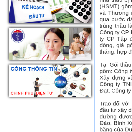
(HSMT) gồm
và Thương m
qua bước đá
trúng thầu 
Công ty CP 
ty CP Tập đ
đồng, giá g
tháng, hợp đ
Tại Gói thầu
gồm: Công 
Xây dựng v
Công ty TN
Đạt, Công t
Trao đổi vớ
đầu tư xây d
đường được
Đảo, Bình X
bằng của Dự 