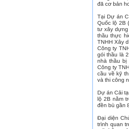
đã cơ bản ho
Tại Dự án C
Quốc lộ 2B 
tư xây dựng
thầu thực hi
TNHH Xây dự
Công ty TNH
gói thầu là 
nhà thầu bị
Công ty TNH
cầu về kỹ th
và thi công 
Dự án Cải t
lộ 2B nằm t
đền bù gần 8
Đại diện Ch
trình quan t