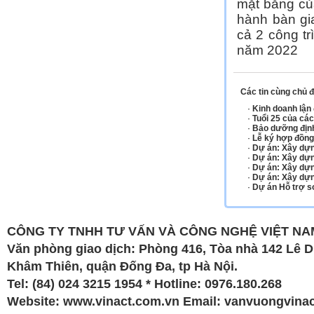
mặt bằng củ
hành bàn gi
cả 2 công t
năm 2022
Các tin cùng chủ 
·
Kinh doanh lận 
·
Tuổi 25 của các
·
Bảo dưỡng định
·
Lễ ký hợp đồng
·
Dự án: Xây dựn
·
Dự án: Xây dựn
·
Dự án: Xây dựng
·
Dự án: Xây dựn
·
Dự án Hỗ trợ s
CÔNG TY TNHH TƯ VẤN VÀ CÔNG NGHỆ VIỆT NAM
Văn phòng giao dịch: Phòng 416, Tòa nhà 142 Lê 
Khâm Thiên, quận Đống Đa, tp Hà Nội.
Tel: (84) 024 3215 1954 * Hotline: 0976.180.268
Website:
www.vinact.com.vn
Email:
vanvuongvina