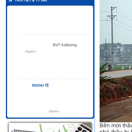
THỜI TIẾT & TỶ GIÁ
Bên mời thầ
nhà thầu bị